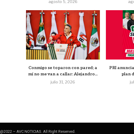
agosto 5, 2026
ag
Conmigo se toparon con pared; a
PRI anuncia
mí no me van a callar: Alejandro...
plan 
julio 31, 2026
ju
@2022 – AVC NOTICIAS. All Right Reserved.