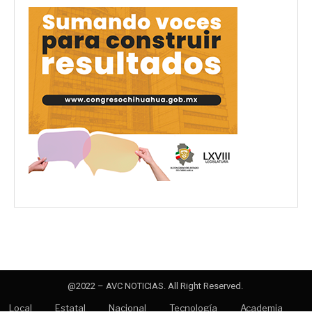
@2022 – AVC NOTICIAS. All Right Reserved.
Local
Estatal
Nacional
Tecnología
Academia