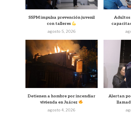
SSPM impulsa prevención juvenil
Adultos
con talleres
capacita
agosto 5, 2026
ag
Detienen a hombre por incendiar
Alertan por
vivienda en Juárez
llamad
agosto 4, 2026
ag