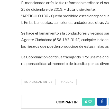
El mencionado artículo fue reformado mediante el Ac
21 de diciembre de 2019, y dicta lo siguiente:
“ARTÍCULO 136.- Queda prohibido estacionar por cualq
I. En las banquetas, camellones, andadores u otras ví
Se hace el llamamiento a la conductores y vecinos pa
Agente Ciudadano (‪656-183-3143) cualquier incidente 
los riesgos que pueden producirse de estas malas pr
La Coordinación continúa trabajando “Por una mejor cult
responsabilidad al momento de transitar por las diver
ESTACIONAMIENTOS
VIALIDAD
0
COMPARTIR