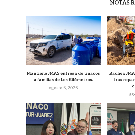
NOTAS 
Mantiene JMAS entrega de tinacos
Bachea JMAS
a familias de Los Kilómetros.
tras repa
c
agosto 5, 2026
ag