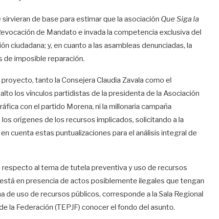
sirvieran de base para estimar que la asociación
Que Siga la
 Revocación de Mandato e invada la competencia exclusiva del
ión ciudadana; y, en cuanto a las asambleas denunciadas, la
 de imposible reparación.
 proyecto, tanto la Consejera Claudia Zavala como el
lto los vínculos partidistas de la presidenta de la Asociación
gráfica con el partido Morena, ni la millonaria campaña
 los orígenes de los recursos implicados, solicitando a la
n cuenta estas puntualizaciones para el análisis integral de
 respecto al tema de tutela preventiva y uso de recursos
 se está en presencia de actos posiblemente ilegales que tengan
ema de uso de recursos públicos, corresponde a la Sala Regional
l de la Federación (TEPJF) conocer el fondo del asunto.