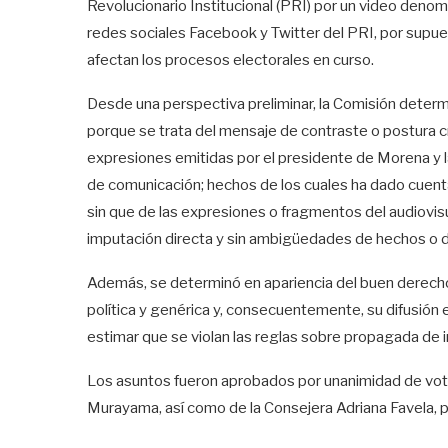
Revolucionario Institucional (PRI) por un video deno
redes sociales Facebook y Twitter del PRI, por sup
afectan los procesos electorales en curso.
Desde una perspectiva preliminar, la Comisión determ
porque se trata del mensaje de contraste o postura crí
expresiones emitidas por el presidente de Morena y la
de comunicación; hechos de los cuales ha dado cuenta 
sin que de las expresiones o fragmentos del audiovisua
imputación directa y sin ambigüedades de hechos o de
Además, se determinó en apariencia del buen derecho,
política y genérica y, consecuentemente, su difusión 
estimar que se violan las reglas sobre propagada de
Los asuntos fueron aprobados por unanimidad de votos
Murayama, así como de la Consejera Adriana Favela, p