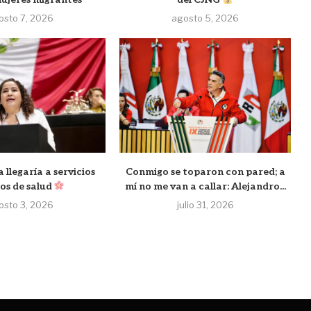
osto 7, 2026
agosto 5, 2026
llegaría a servicios
Conmigo se toparon con pared; a
os de salud
mí no me van a callar: Alejandro...
osto 3, 2026
julio 31, 2026