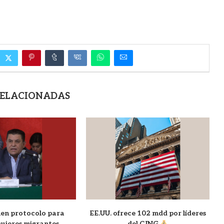
RELACIONADAS
en protocolo para
EE.UU. ofrece 102 mdd por líderes
ujeres migrantes
del CJNG