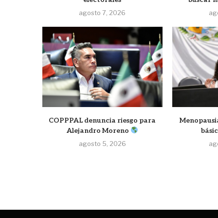
agosto 7, 2026
ag
COPPPAL denuncia riesgo para
Menopausia 
Alejandro Moreno
básic
agosto 5, 2026
ag