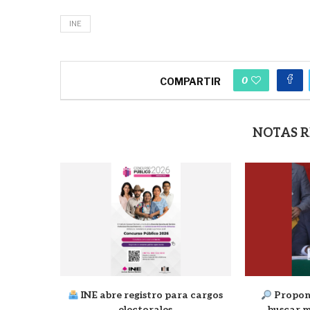
INE
0
COMPARTIR
NOTAS 
INE abre registro para cargos
Propon
electorales
buscar m