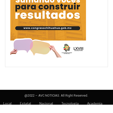
@2022 – AVC NOTICIAS. All Right Reserved.
Local
Estatal
Nacional
Tecnología
Academia
Opinión