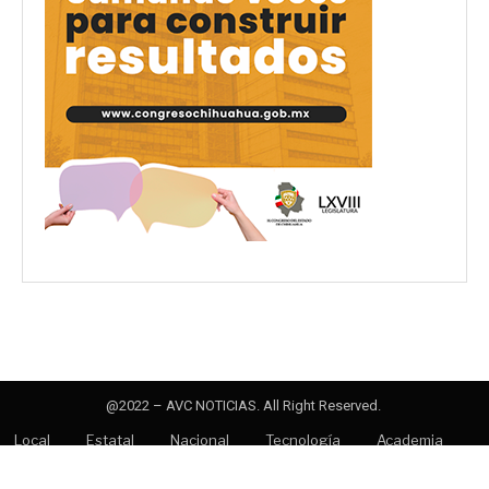
@2022 – AVC NOTICIAS. All Right Reserved.
Local
Estatal
Nacional
Tecnología
Academia
Opinión