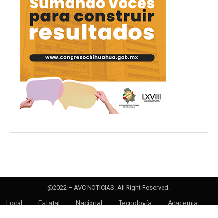
@2022 – AVC NOTICIAS. All Right Reserved.
Local
Estatal
Nacional
Tecnología
Academia
Opinión