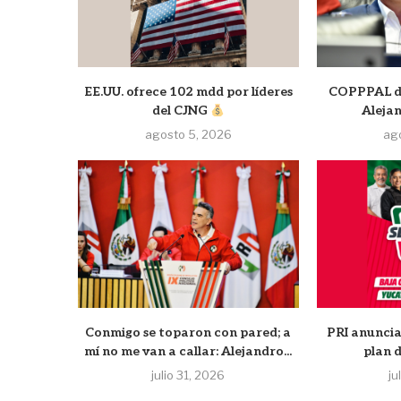
EE.UU. ofrece 102 mdd por líderes
COPPPAL de
del CJNG
Aleja
agosto 5, 2026
ag
Conmigo se toparon con pared; a
PRI anuncia
mí no me van a callar: Alejandro...
plan 
julio 31, 2026
ju