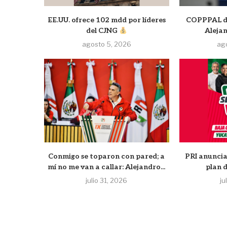
EE.UU. ofrece 102 mdd por líderes
COPPPAL de
del CJNG
Aleja
agosto 5, 2026
ag
Conmigo se toparon con pared; a
PRI anuncia
mí no me van a callar: Alejandro...
plan 
julio 31, 2026
ju