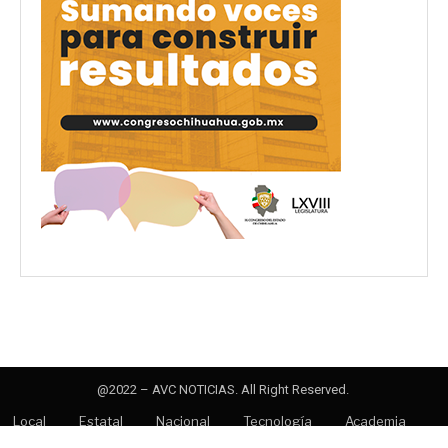
@2022 – AVC NOTICIAS. All Right Reserved.
Local
Estatal
Nacional
Tecnología
Academia
Opinión