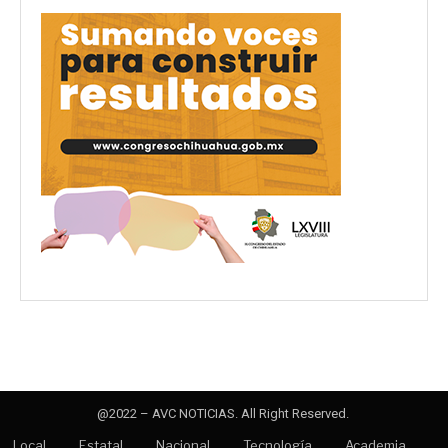
@2022 – AVC NOTICIAS. All Right Reserved.
Local
Estatal
Nacional
Tecnología
Academia