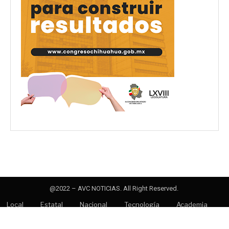
@2022 – AVC NOTICIAS. All Right Reserved.
Local
Estatal
Nacional
Tecnología
Academia
Opinión