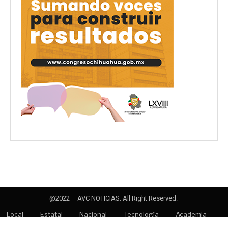
@2022 – AVC NOTICIAS. All Right Reserved.
Local
Estatal
Nacional
Tecnología
Academia
Opinión