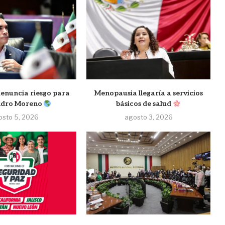
nuncia riesgo para
Menopausia llegaría a servicios
ndro Moreno
básicos de salud
osto 5, 2026
agosto 3, 2026