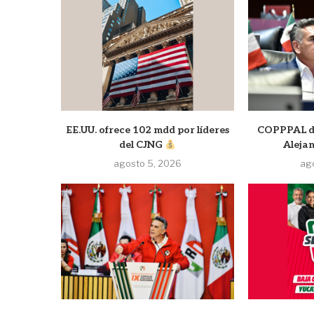
EE.UU. ofrece 102 mdd por líderes
COPPPAL de
del CJNG
Aleja
agosto 5, 2026
ag