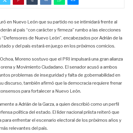
uró en Nuevo León que su partido no se intimidará frente al
derán al país “con carácter y firmeza” rumbo a las elecciones
os “Defensores de Nuevo León”, encabezados por Adrián de la
l estado y del país estará en juego en los próximos comicios.
Ochoa, Moreno sostuvo que el PRI impulsará una gran alianza
 Morena y Movimiento Ciudadano. El senador acusó a ambos
untos problemas de inseguridad y falta de gobernabilidad en
su discurso, también afirmó que la democracia requiere frenar
r consensos para fortalecer a Nuevo León.
ente a Adrián de la Garza, a quien describió como un perfil
sa política del estado. El líder nacional priista reiteró que
a para enfrentar el escenario electoral de los próximos años y
 más relevantes del país.