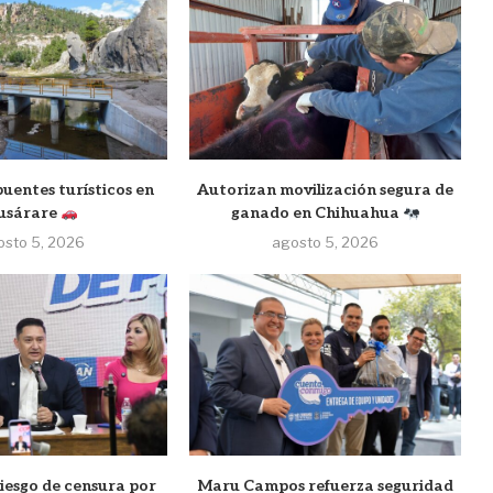
uentes turísticos en
Autorizan movilización segura de
usárare
ganado en Chihuahua
osto 5, 2026
agosto 5, 2026
iesgo de censura por
Maru Campos refuerza seguridad