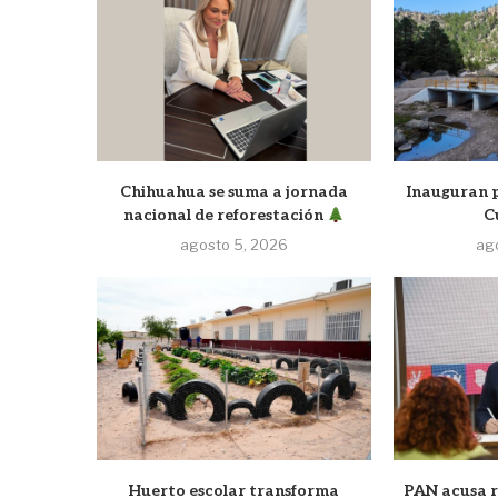
Chihuahua se suma a jornada
Inauguran p
nacional de reforestación
C
agosto 5, 2026
ag
Huerto escolar transforma
PAN acusa r