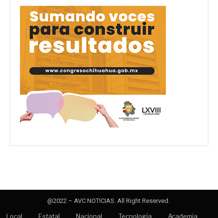
@2022 – AVC NOTICIAS. All Right Reserved.
Local
Estatal
Nacional
Tecnología
Academia